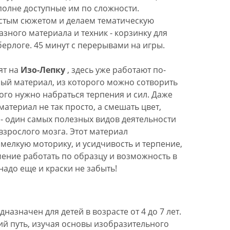
полне доступные им по сложности.
стым сюжетом и делаем тематическую
азного материала и техник - корзинку для
берлоге. 45 минут с перерывами на игры.
ят на
Изо-Лепку
, здесь уже работают по-
ый материал, из которого можно сотворить
того нужно набраться терпения и сил. Даже
атериал не так просто, а смешать цвет,
 - один самых полезных видов деятельности
 взрослого мозга. Этот материал
мелкую моторику, и усидчивость и терпение,
мение работать по образцу и возможность в
надо еще и краски не забыть!
назначен для детей в возрасте от 4 до 7 лет.
ий путь, изучая основы изобразительного