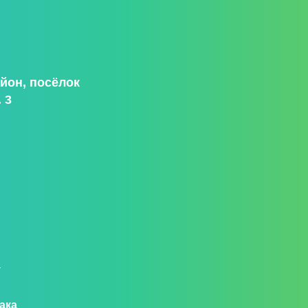
йон, посёлок
 3
и
ака